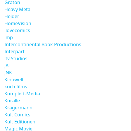
Graton
Heavy Metal
Heider
HomeVision
ilovecomics
imp
Intercontinental Book Productions
Interpart
itv Studios
JAL
JNK
Kinowelt
koch films
Komplett-Media
Koralle
Krägermann
Kult Comics
Kult Editionen
Magic Movie