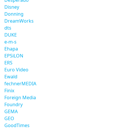
Desperado
Disney
Donning
DreamWorks
dts
DUKE
e-m-s
Ehapa
EPSiLON
ERS
Euro Video
Ewald
fechnerMEDIA
Finix
Foreign Media
Foundry
GEMA
GEO
GoodTimes