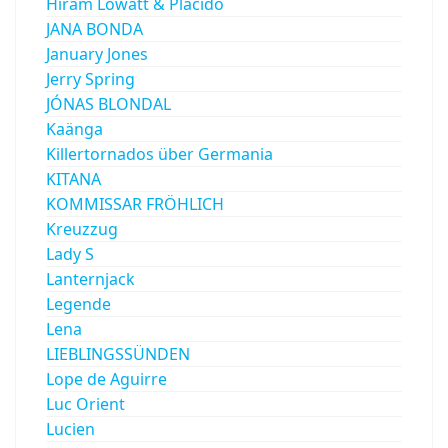
Hiram Lowatt & Placido
JANA BONDA
January Jones
Jerry Spring
JÓNAS BLONDAL
Kaänga
Killertornados über Germania
KITANA
KOMMISSAR FRÖHLICH
Kreuzzug
Lady S
Lanternjack
Legende
Lena
LIEBLINGSSÜNDEN
Lope de Aguirre
Luc Orient
Lucien