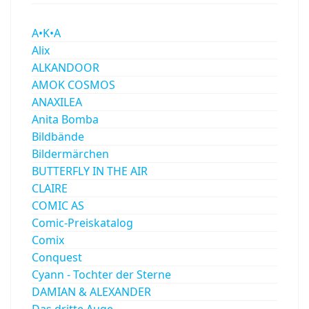
A•K•A
Alix
ALKANDOOR
AMOK COSMOS
ANAXILEA
Anita Bomba
Bildbände
Bildermärchen
BUTTERFLY IN THE AIR
CLAIRE
COMIC AS
Comic-Preiskatalog
Comix
Conquest
Cyann - Tochter der Sterne
DAMIAN & ALEXANDER
Das dritte Auge