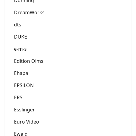
Donning
DreamWorks
dts
DUKE
e-m-s
Edition Olms
Ehapa
EPSiLON
ERS
Esslinger
Euro Video
Ewald