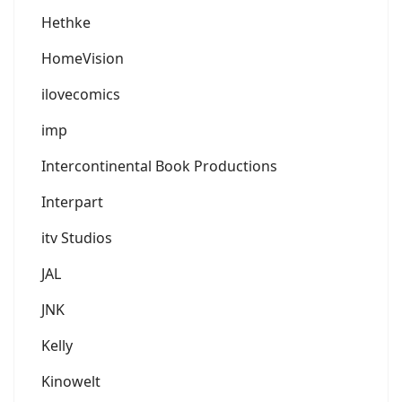
Hethke
HomeVision
ilovecomics
imp
Intercontinental Book Productions
Interpart
itv Studios
JAL
JNK
Kelly
Kinowelt