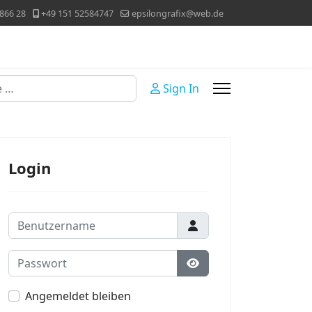
866 28
+49 151 52584747
epsilongrafix@web.de
Sign In
Login
Benutzername
Passwort
Passwort anzeigen
Angemeldet bleiben