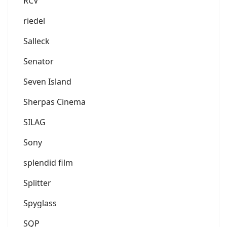
RCV
riedel
Salleck
Senator
Seven Island
Sherpas Cinema
SILAG
Sony
splendid film
Splitter
Spyglass
SQP