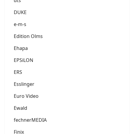
dts
DUKE
e-m-s
Edition Olms
Ehapa
EPSiLON
ERS
Esslinger
Euro Video
Ewald
fechnerMEDIA
Finix