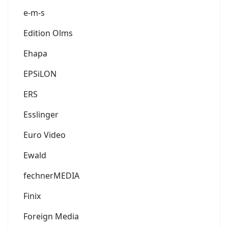
e-m-s
Edition Olms
Ehapa
EPSiLON
ERS
Esslinger
Euro Video
Ewald
fechnerMEDIA
Finix
Foreign Media