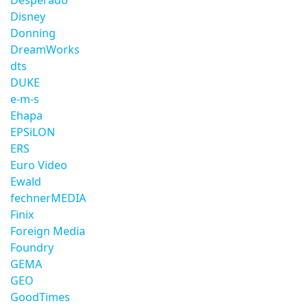
Desperado
Disney
Donning
DreamWorks
dts
DUKE
e-m-s
Ehapa
EPSiLON
ERS
Euro Video
Ewald
fechnerMEDIA
Finix
Foreign Media
Foundry
GEMA
GEO
GoodTimes