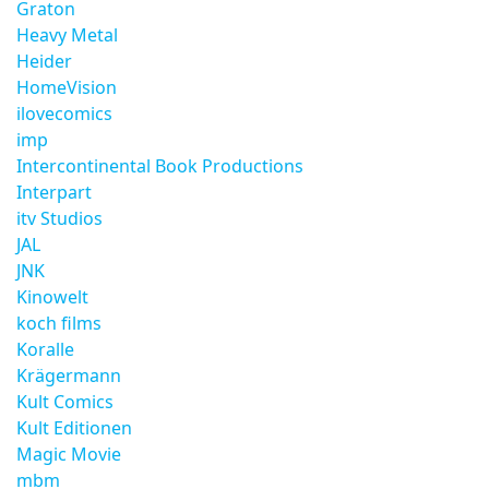
Graton
Heavy Metal
Heider
HomeVision
ilovecomics
imp
Intercontinental Book Productions
Interpart
itv Studios
JAL
JNK
Kinowelt
koch films
Koralle
Krägermann
Kult Comics
Kult Editionen
Magic Movie
mbm