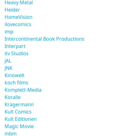
Heavy Metal
Heider
HomeVision
ilovecomics
imp
Intercontinental Book Productions
Interpart
itv Studios
JAL
JNK
Kinowelt
koch films
Komplett-Media
Koralle
Krägermann
Kult Comics
Kult Editionen
Magic Movie
mbm