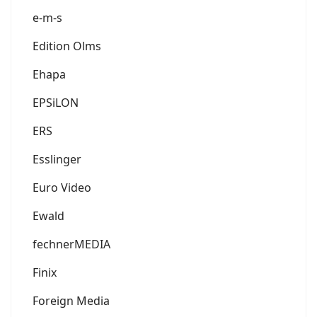
e-m-s
Edition Olms
Ehapa
EPSiLON
ERS
Esslinger
Euro Video
Ewald
fechnerMEDIA
Finix
Foreign Media