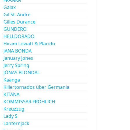
Galax
Gil St. Andre
Gilles Durance
GUNDERO
HELLDORADO
Hiram Lowatt & Placido
JANA BONDA
January Jones
Jerry Spring
JÓNAS BLONDAL
Kaänga
Killertornados über Germania
KITANA
KOMMISSAR FRÖHLICH
Kreuzzug
Lady S
Lanternjack