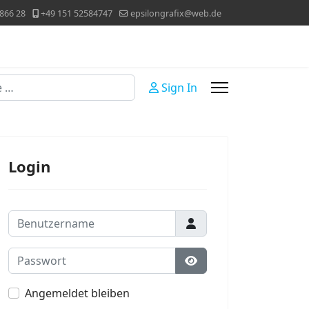
866 28
+49 151 52584747
epsilongrafix@web.de
Sign In
Login
Benutzername
Passwort
Passwort anzeigen
Angemeldet bleiben