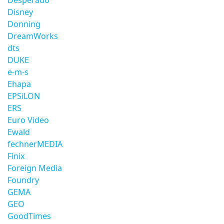
Desperado
Disney
Donning
DreamWorks
dts
DUKE
e-m-s
Ehapa
EPSiLON
ERS
Euro Video
Ewald
fechnerMEDIA
Finix
Foreign Media
Foundry
GEMA
GEO
GoodTimes