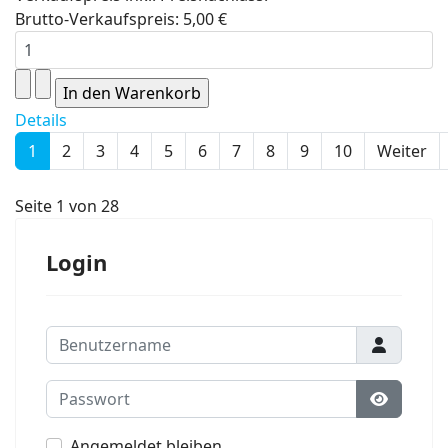
Brutto-Verkaufspreis:
5,00 €
Details
1
2
3
4
5
6
7
8
9
10
Weiter
Seite 1 von 28
Login
Benutzername
Passwort
Passwort
Angemeldet bleiben