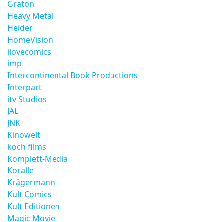
Graton
Heavy Metal
Heider
HomeVision
ilovecomics
imp
Intercontinental Book Productions
Interpart
itv Studios
JAL
JNK
Kinowelt
koch films
Komplett-Media
Koralle
Krägermann
Kult Comics
Kult Editionen
Magic Movie