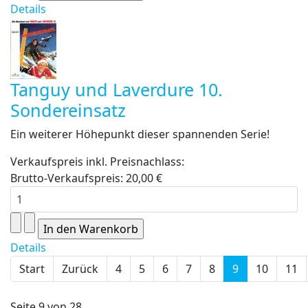
Details
Tanguy und Laverdure 10.
Sondereinsatz
Ein weiterer Höhepunkt dieser spannenden Serie!
Verkaufspreis inkl. Preisnachlass:
Brutto-Verkaufspreis:
20,00 €
Details
Start
Zurück
4
5
6
7
8
9
10
11
Seite 9 von 28