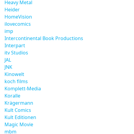
Heavy Metal
Heider
HomeVision
ilovecomics
imp
Intercontinental Book Productions
Interpart
itv Studios
JAL
JNK
Kinowelt
koch films
Komplett-Media
Koralle
Krägermann
Kult Comics
Kult Editionen
Magic Movie
mbm