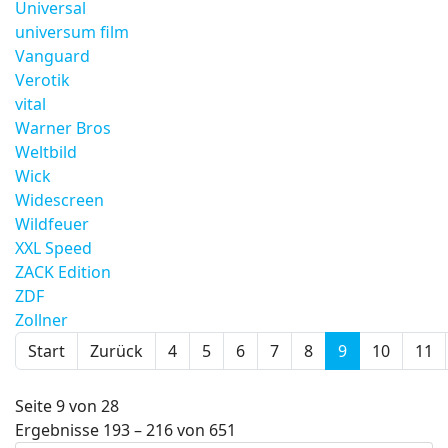
Universal
universum film
Vanguard
Verotik
vital
Warner Bros
Weltbild
Wick
Widescreen
Wildfeuer
XXL Speed
ZACK Edition
ZDF
Zollner
Start
Zurück
4
5
6
7
8
9
10
11
Seite 9 von 28
Ergebnisse 193 – 216 von 651