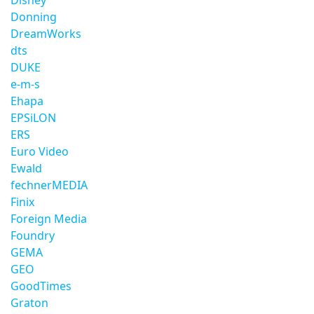
Disney
Donning
DreamWorks
dts
DUKE
e-m-s
Ehapa
EPSiLON
ERS
Euro Video
Ewald
fechnerMEDIA
Finix
Foreign Media
Foundry
GEMA
GEO
GoodTimes
Graton