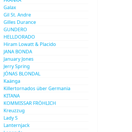
Galax
Gil St. Andre
Gilles Durance
GUNDERO
HELLDORADO
Hiram Lowatt & Placido
JANA BONDA
January Jones
Jerry Spring
JÓNAS BLONDAL
Kaänga
Killertornados über Germania
KITANA
KOMMISSAR FRÖHLICH
Kreuzzug
Lady S
Lanternjack