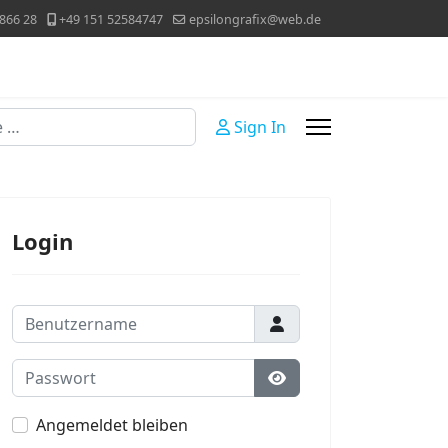
866 28
+49 151 52584747
epsilongrafix@web.de
Sign In
Login
Benutzername
Passwort
Passwort anzeigen
Angemeldet bleiben