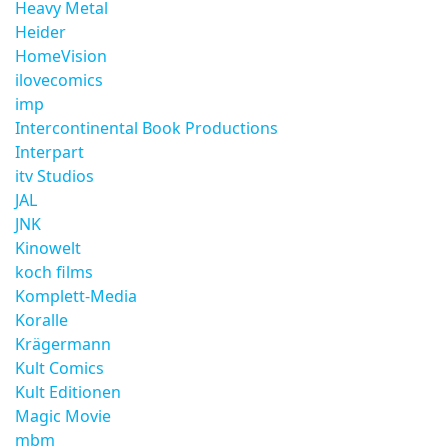
Heavy Metal
Heider
HomeVision
ilovecomics
imp
Intercontinental Book Productions
Interpart
itv Studios
JAL
JNK
Kinowelt
koch films
Komplett-Media
Koralle
Krägermann
Kult Comics
Kult Editionen
Magic Movie
mbm