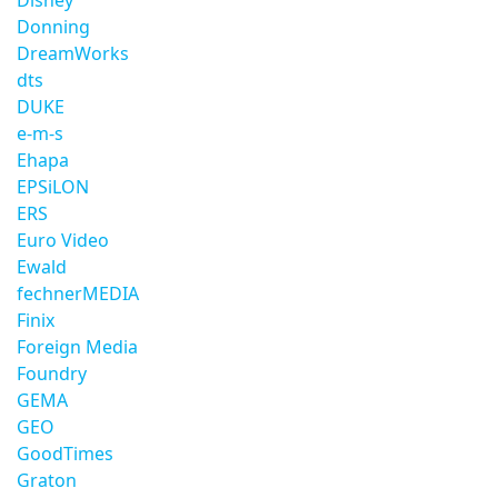
Disney
Donning
DreamWorks
dts
DUKE
e-m-s
Ehapa
EPSiLON
ERS
Euro Video
Ewald
fechnerMEDIA
Finix
Foreign Media
Foundry
GEMA
GEO
GoodTimes
Graton