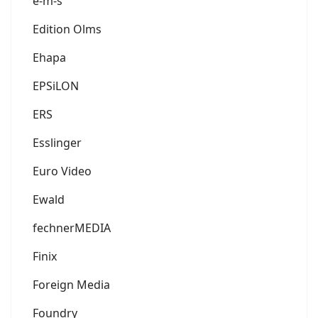
e-m-s
Edition Olms
Ehapa
EPSiLON
ERS
Esslinger
Euro Video
Ewald
fechnerMEDIA
Finix
Foreign Media
Foundry