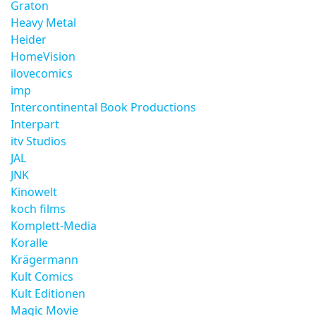
Graton
Heavy Metal
Heider
HomeVision
ilovecomics
imp
Intercontinental Book Productions
Interpart
itv Studios
JAL
JNK
Kinowelt
koch films
Komplett-Media
Koralle
Krägermann
Kult Comics
Kult Editionen
Magic Movie