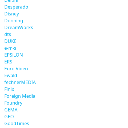
Delphi
Desperado
Disney
Donning
DreamWorks
dts
DUKE
e-m-s
EPSiLON
ERS
Euro Video
Ewald
fechnerMEDIA
Finix
Foreign Media
Foundry
GEMA
GEO
GoodTimes