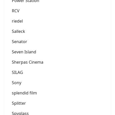
Power Station
RCV
riedel
Salleck
Senator
Seven Island
Sherpas Cinema
SILAG
Sony
splendid film
Splitter
Spyglass