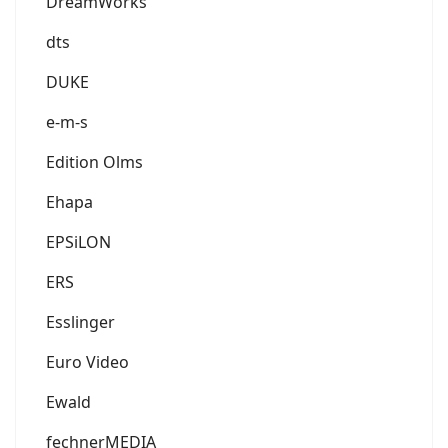
DreamWorks
dts
DUKE
e-m-s
Edition Olms
Ehapa
EPSiLON
ERS
Esslinger
Euro Video
Ewald
fechnerMEDIA