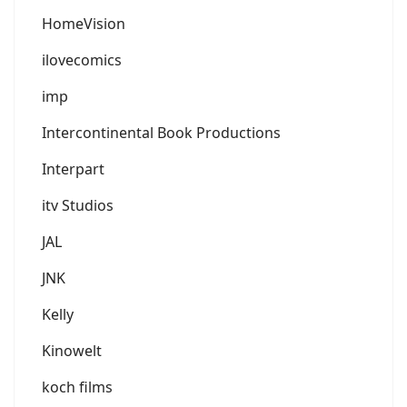
HomeVision
ilovecomics
imp
Intercontinental Book Productions
Interpart
itv Studios
JAL
JNK
Kelly
Kinowelt
koch films