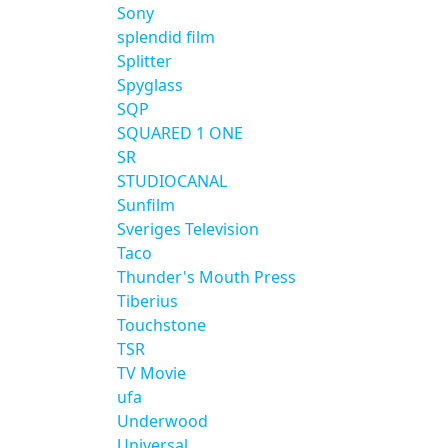
Sony
splendid film
Splitter
Spyglass
SQP
SQUARED 1 ONE
SR
STUDIOCANAL
Sunfilm
Sveriges Television
Taco
Thunder's Mouth Press
Tiberius
Touchstone
TSR
TV Movie
ufa
Underwood
Universal