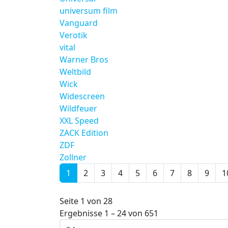
universum film
Vanguard
Verotik
vital
Warner Bros
Weltbild
Wick
Widescreen
Wildfeuer
XXL Speed
ZACK Edition
ZDF
Zollner
1
2
3
4
5
6
7
8
9
1
Seite 1 von 28
Ergebnisse 1 – 24 von 651