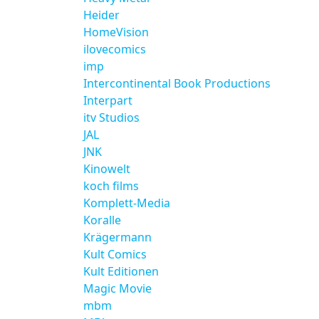
Heider
HomeVision
ilovecomics
imp
Intercontinental Book Productions
Interpart
itv Studios
JAL
JNK
Kinowelt
koch films
Komplett-Media
Koralle
Krägermann
Kult Comics
Kult Editionen
Magic Movie
mbm