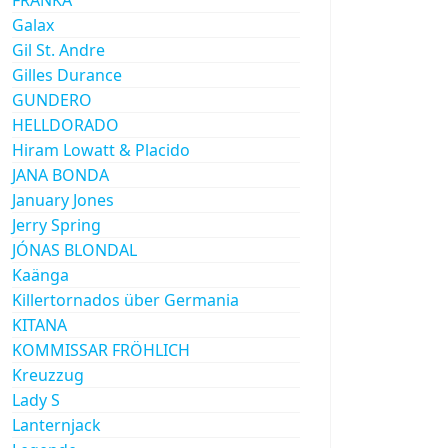
Galax
Gil St. Andre
Gilles Durance
GUNDERO
HELLDORADO
Hiram Lowatt & Placido
JANA BONDA
January Jones
Jerry Spring
JÓNAS BLONDAL
Kaänga
Killertornados über Germania
KITANA
KOMMISSAR FRÖHLICH
Kreuzzug
Lady S
Lanternjack