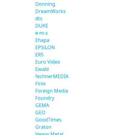
Donning
DreamWorks
dts
DUKE
e-m-s
Ehapa
EPSiLON
ERS
Euro Video
Ewald
fechnerMEDIA
Finix
Foreign Media
Foundry
GEMA
GEO
GoodTimes
Graton
Heavy Metal