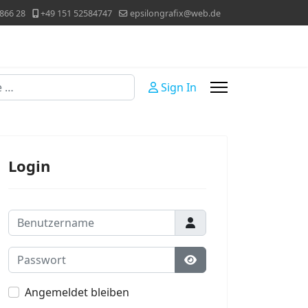
866 28
+49 151 52584747
epsilongrafix@web.de
Sign In
Login
Benutzername
Passwort
Passwort anzeigen
Angemeldet bleiben