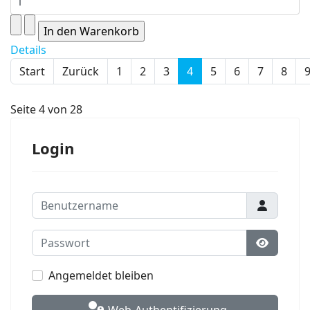
Details
Start
Zurück
1
2
3
4
5
6
7
8
Seite 4 von 28
Login
Benutzername
Passwort
Passwort
Angemeldet bleiben
Web-Authentifizierung