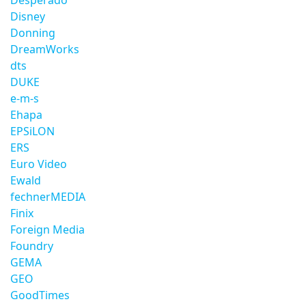
Desperado
Disney
Donning
DreamWorks
dts
DUKE
e-m-s
Ehapa
EPSiLON
ERS
Euro Video
Ewald
fechnerMEDIA
Finix
Foreign Media
Foundry
GEMA
GEO
GoodTimes