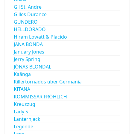
Gil St. Andre
Gilles Durance
GUNDERO
HELLDORADO
Hiram Lowatt & Placido
JANA BONDA
January Jones
Jerry Spring
JÓNAS BLONDAL
Kaänga
Killertornados über Germania
KITANA
KOMMISSAR FRÖHLICH
Kreuzzug
Lady S
Lanternjack
Legende
Lena