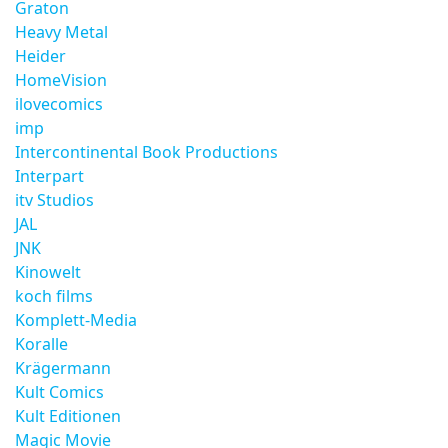
Graton
Heavy Metal
Heider
HomeVision
ilovecomics
imp
Intercontinental Book Productions
Interpart
itv Studios
JAL
JNK
Kinowelt
koch films
Komplett-Media
Koralle
Krägermann
Kult Comics
Kult Editionen
Magic Movie