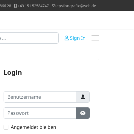
866 28
+49 151 52584747
epsilongrafix@web.de
Sign In
Login
Benutzername
Passwort
Passwort anzeigen
Angemeldet bleiben