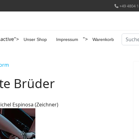
+49 4804 1
Suchen
 active">
">
Unser Shop
Impressum
Warenkorb
torm
ete Brüder
Michel Espinosa (Zeichner)