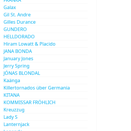
Galax
Gil St. Andre
Gilles Durance
GUNDERO
HELLDORADO
Hiram Lowatt & Placido
JANA BONDA
January Jones
Jerry Spring
JÓNAS BLONDAL
Kaänga
Killertornados über Germania
KITANA
KOMMISSAR FRÖHLICH
Kreuzzug
Lady S
Lanternjack