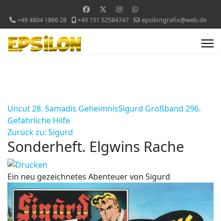
+49 4804 1866 28
+49 151 52584747
epsilongrafix@web.de
Uncut 28. Samadis Geheimnis
Sigurd Großband 296.
Gefährliche Hilfe
Zurück zu: Sigurd
Sonderheft. Elgwins Rache
Ein neu gezeichnetes Abenteuer von Sigurd