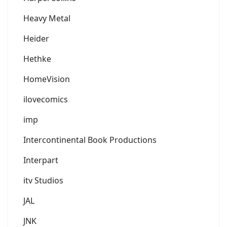
Heavy Metal
Heider
Hethke
HomeVision
ilovecomics
imp
Intercontinental Book Productions
Interpart
itv Studios
JAL
JNK