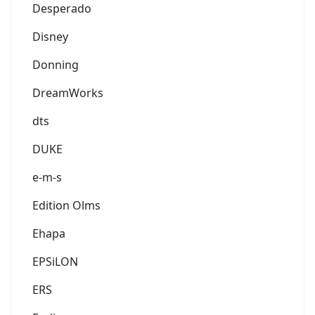
Desperado
Disney
Donning
DreamWorks
dts
DUKE
e-m-s
Edition Olms
Ehapa
EPSiLON
ERS