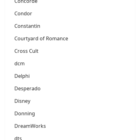
Concorde
Condor
Constantin
Courtyard of Romance
Cross Cult
dcm
Delphi
Desperado
Disney
Donning
DreamWorks
dts