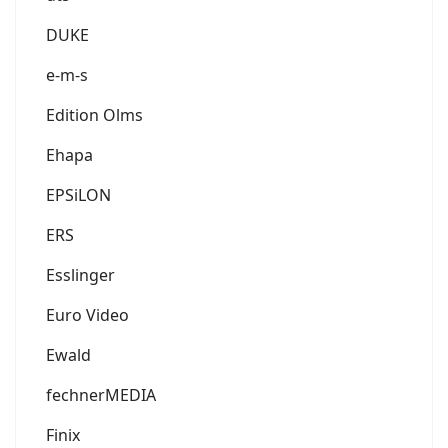
DUKE
e-m-s
Edition Olms
Ehapa
EPSiLON
ERS
Esslinger
Euro Video
Ewald
fechnerMEDIA
Finix