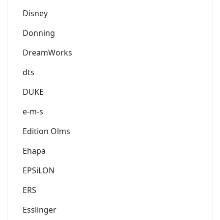
Disney
Donning
DreamWorks
dts
DUKE
e-m-s
Edition Olms
Ehapa
EPSiLON
ERS
Esslinger