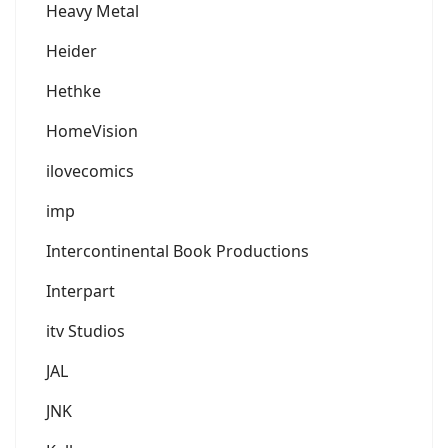
Heavy Metal
Heider
Hethke
HomeVision
ilovecomics
imp
Intercontinental Book Productions
Interpart
itv Studios
JAL
JNK