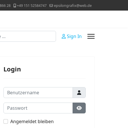
866 28
+49 151 52584747
epsilongrafix@web.de
Sign In
Login
Benutzername
Passwort
Passwort anzeigen
Angemeldet bleiben