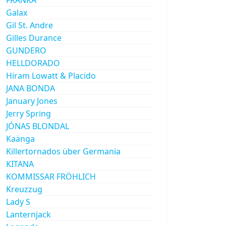
Galax
Gil St. Andre
Gilles Durance
GUNDERO
HELLDORADO
Hiram Lowatt & Placido
JANA BONDA
January Jones
Jerry Spring
JÓNAS BLONDAL
Kaänga
Killertornados über Germania
KITANA
KOMMISSAR FRÖHLICH
Kreuzzug
Lady S
Lanternjack