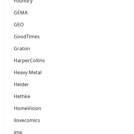
Foundry
GEMA
GEO
GoodTimes
Graton
HarperCollins
Heavy Metal
Heider
Hethke
HomeVision
ilovecomics
imp