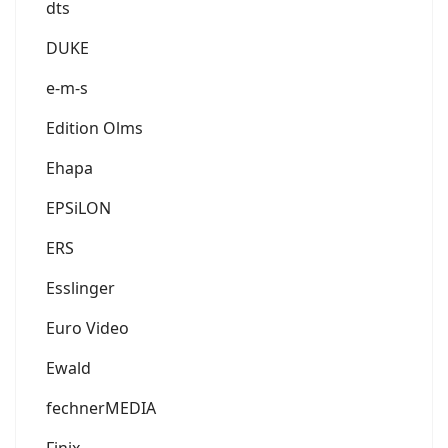
dts
DUKE
e-m-s
Edition Olms
Ehapa
EPSiLON
ERS
Esslinger
Euro Video
Ewald
fechnerMEDIA
Finix