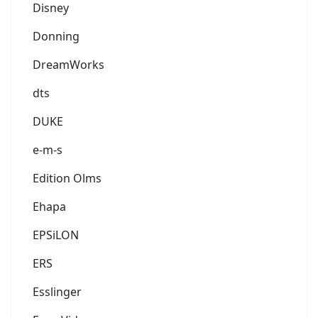
Disney
Donning
DreamWorks
dts
DUKE
e-m-s
Edition Olms
Ehapa
EPSiLON
ERS
Esslinger