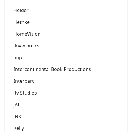
Heider
Hethke
HomeVision
ilovecomics
imp
Intercontinental Book Productions
Interpart
itv Studios
JAL
JNK
Kelly