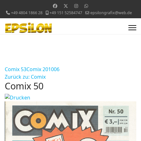
+49 4804 1866 28
+49 151 52584747
epsilongrafix@web.de
Comix 53
Comix 201006
Zurück zu: Comix
Comix 50