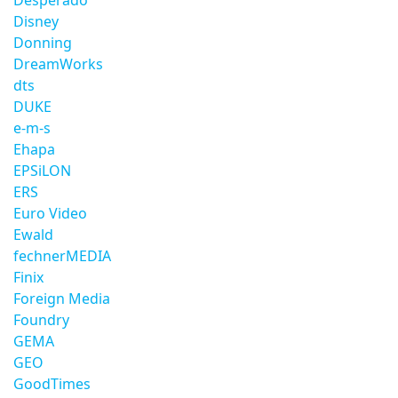
Desperado
Disney
Donning
DreamWorks
dts
DUKE
e-m-s
Ehapa
EPSiLON
ERS
Euro Video
Ewald
fechnerMEDIA
Finix
Foreign Media
Foundry
GEMA
GEO
GoodTimes