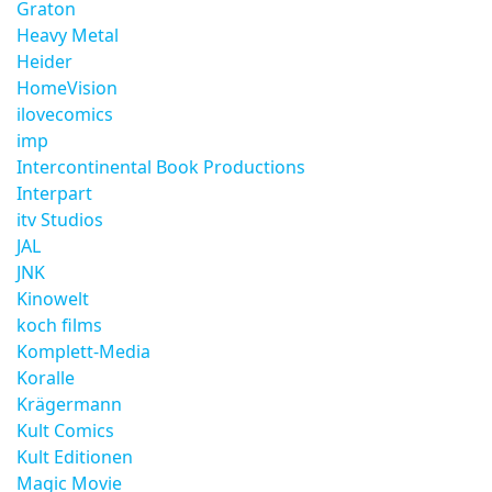
Graton
Heavy Metal
Heider
HomeVision
ilovecomics
imp
Intercontinental Book Productions
Interpart
itv Studios
JAL
JNK
Kinowelt
koch films
Komplett-Media
Koralle
Krägermann
Kult Comics
Kult Editionen
Magic Movie