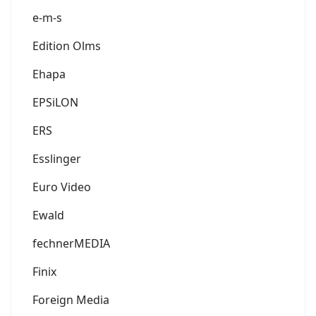
e-m-s
Edition Olms
Ehapa
EPSiLON
ERS
Esslinger
Euro Video
Ewald
fechnerMEDIA
Finix
Foreign Media