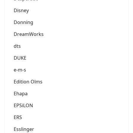
Disney
Donning
DreamWorks
dts
DUKE
e-m-s
Edition Olms
Ehapa
EPSiLON
ERS
Esslinger