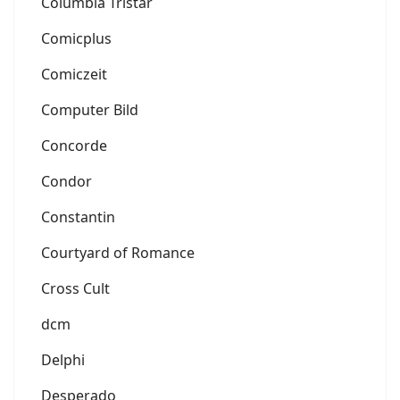
Columbia Tristar
Comicplus
Comiczeit
Computer Bild
Concorde
Condor
Constantin
Courtyard of Romance
Cross Cult
dcm
Delphi
Desperado