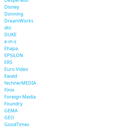
Desperado
Disney
Donning
DreamWorks
dts
DUKE
e-m-s
Ehapa
EPSiLON
ERS
Euro Video
Ewald
fechnerMEDIA
Finix
Foreign Media
Foundry
GEMA
GEO
GoodTimes