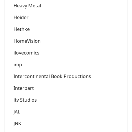
Heavy Metal
Heider
Hethke
HomeVision
ilovecomics
imp
Intercontinental Book Productions
Interpart
itv Studios
JAL
JNK