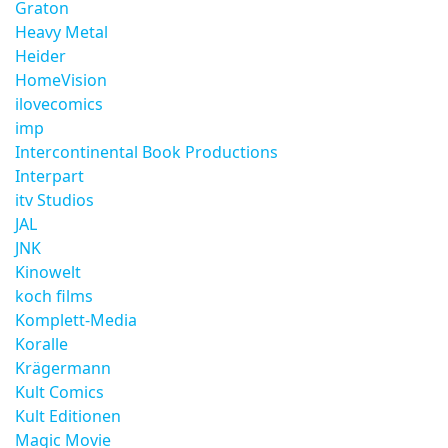
Graton
Heavy Metal
Heider
HomeVision
ilovecomics
imp
Intercontinental Book Productions
Interpart
itv Studios
JAL
JNK
Kinowelt
koch films
Komplett-Media
Koralle
Krägermann
Kult Comics
Kult Editionen
Magic Movie