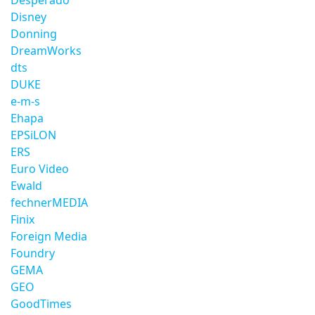
Desperado
Disney
Donning
DreamWorks
dts
DUKE
e-m-s
Ehapa
EPSiLON
ERS
Euro Video
Ewald
fechnerMEDIA
Finix
Foreign Media
Foundry
GEMA
GEO
GoodTimes