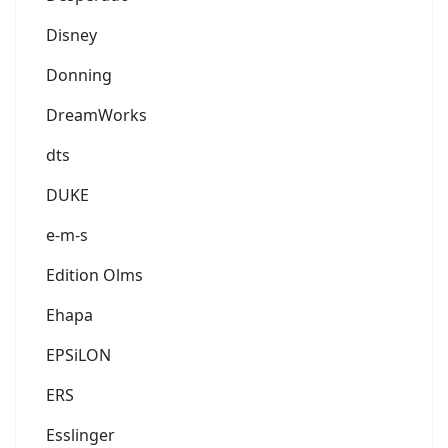
Disney
Donning
DreamWorks
dts
DUKE
e-m-s
Edition Olms
Ehapa
EPSiLON
ERS
Esslinger