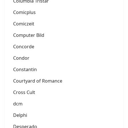
Columbia Tristar
Comicplus
Comiczeit
Computer Bild
Concorde
Condor
Constantin
Courtyard of Romance
Cross Cult
dcm
Delphi
Desperado