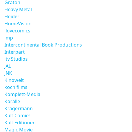
Graton
Heavy Metal
Heider
HomeVision
ilovecomics
imp
Intercontinental Book Productions
Interpart
itv Studios
JAL
JNK
Kinowelt
koch films
Komplett-Media
Koralle
Krägermann
Kult Comics
Kult Editionen
Magic Movie