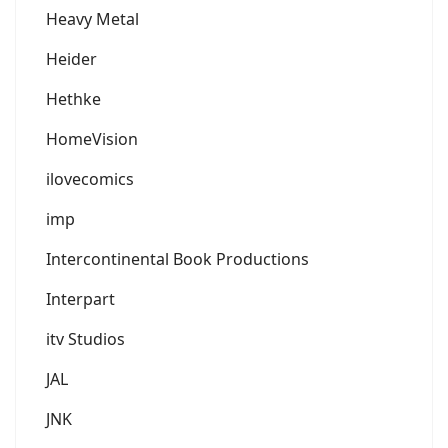
Heavy Metal
Heider
Hethke
HomeVision
ilovecomics
imp
Intercontinental Book Productions
Interpart
itv Studios
JAL
JNK