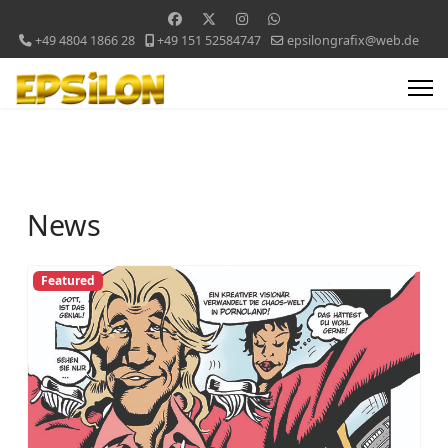
+49 4804 1866 28
+49 151 52584747
epsilongrafix@web.de
News
Featured