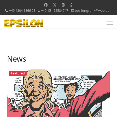
+49 4804 1866 28
+49 151 52584747
epsilongrafix@web.de
News
Featured