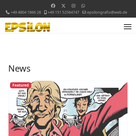
+49 4804 1866 28
+49 151 52584747
epsilongrafix@web.de
News
Featured