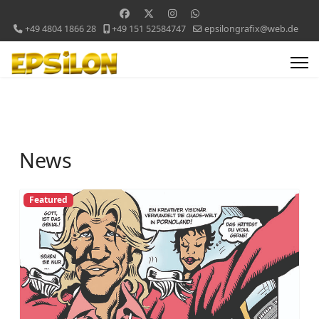
+49 4804 1866 28
+49 151 52584747
epsilongrafix@web.de
News
Featured