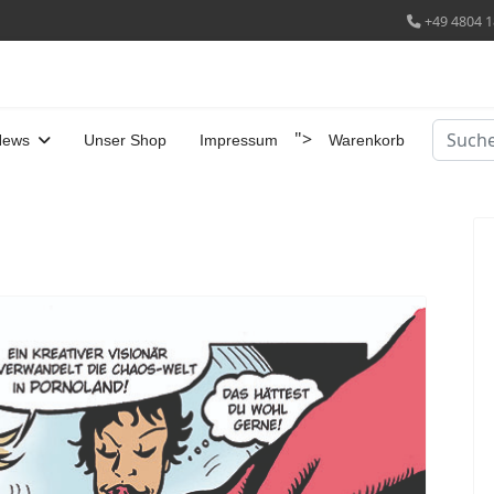
+49 4804 1
Suchen
">
News
Unser Shop
Impressum
Warenkorb