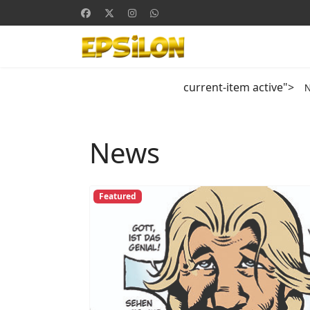
current-item active">
News
Featured