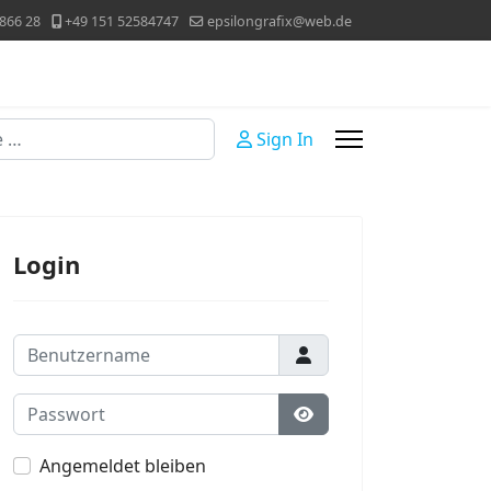
866 28
+49 151 52584747
epsilongrafix@web.de
Sign In
Login
Benutzername
Passwort
Passwort anzeigen
Angemeldet bleiben