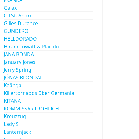
Galax
Gil St. Andre
Gilles Durance
GUNDERO
HELLDORADO
Hiram Lowatt & Placido
JANA BONDA
January Jones
Jerry Spring
JÓNAS BLONDAL
Kaänga
Killertornados über Germania
KITANA
KOMMISSAR FRÖHLICH
Kreuzzug
Lady S
Lanternjack