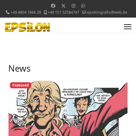
+49 4804 1866 28
+49 151 52584747
epsilongrafix@web.de
News
Featured