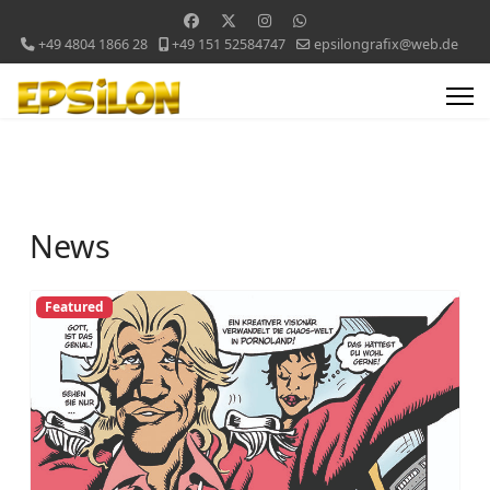
+49 4804 1866 28
+49 151 52584747
epsilongrafix@web.de
News
Featured