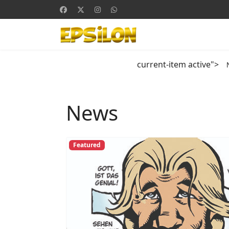
current-item active">
News
Featured