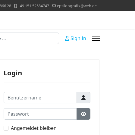
866 28
+49 151 52584747
epsilongrafix@web.de
Sign In
Login
Benutzername
Passwort
Passwort anzeigen
Angemeldet bleiben