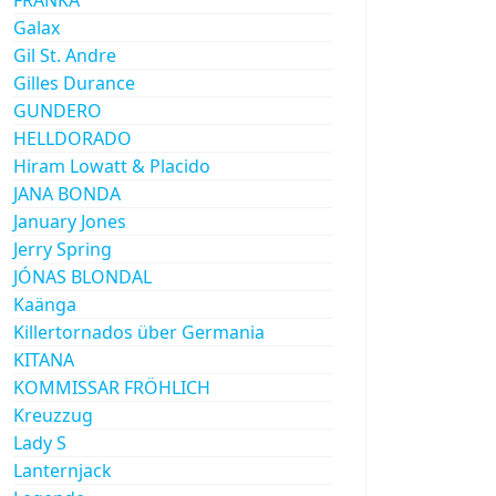
Galax
Gil St. Andre
Gilles Durance
GUNDERO
HELLDORADO
Hiram Lowatt & Placido
JANA BONDA
January Jones
Jerry Spring
JÓNAS BLONDAL
Kaänga
Killertornados über Germania
KITANA
KOMMISSAR FRÖHLICH
Kreuzzug
Lady S
Lanternjack