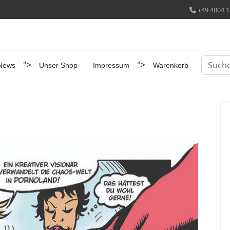
+49 4804 1
Suchen
">
">
News
Unser Shop
Impressum
Warenkorb