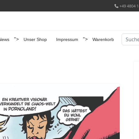
+49 4804 1
Suchen
">
">
News
Unser Shop
Impressum
Warenkorb