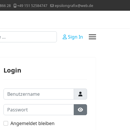
866 28
+49 151 52584747
epsilongrafix@web.de
Sign In
Login
Benutzername
Passwort
Passwort anzeigen
Angemeldet bleiben