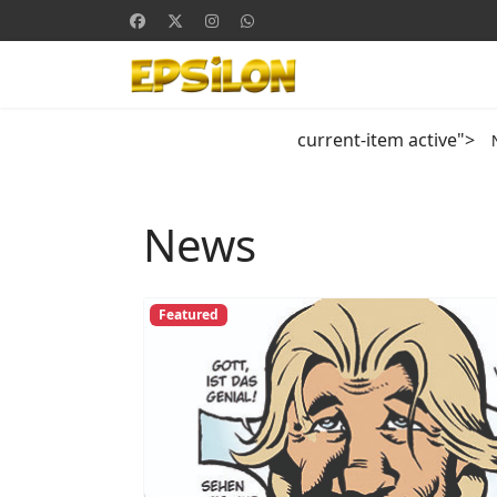
current-item active">
News
Featured