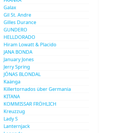
Galax
Gil St. Andre
Gilles Durance
GUNDERO
HELLDORADO
Hiram Lowatt & Placido
JANA BONDA
January Jones
Jerry Spring
JÓNAS BLONDAL
Kaänga
Killertornados über Germania
KITANA
KOMMISSAR FRÖHLICH
Kreuzzug
Lady S
Lanternjack