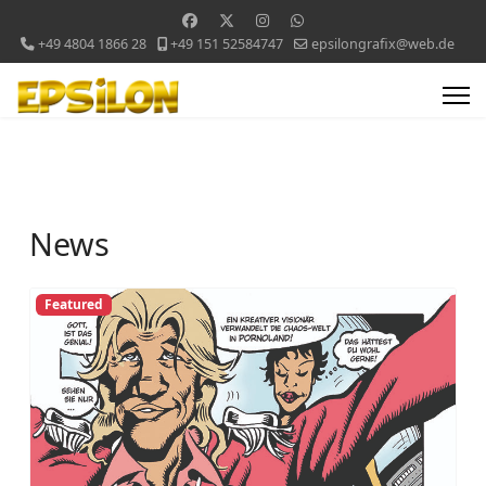
+49 4804 1866 28
+49 151 52584747
epsilongrafix@web.de
News
Featured