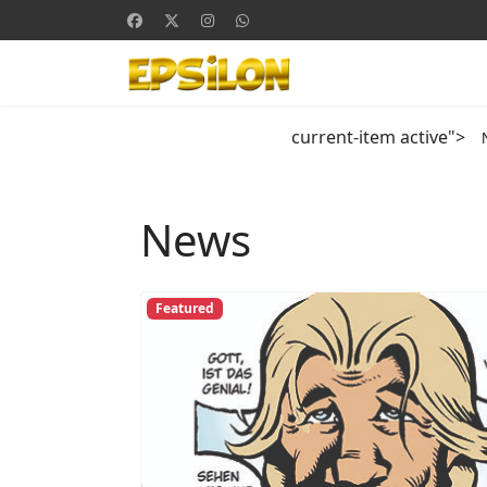
current-item active">
News
Featured