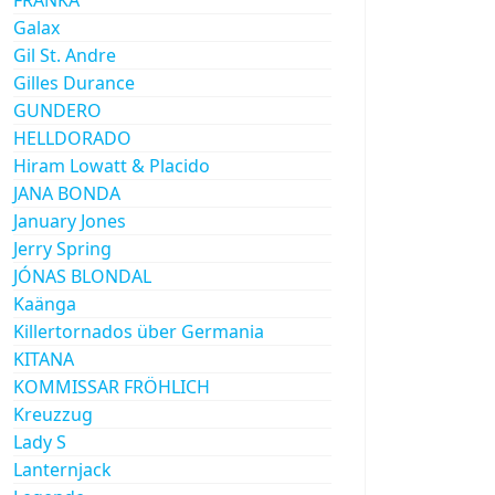
Galax
Gil St. Andre
Gilles Durance
GUNDERO
HELLDORADO
Hiram Lowatt & Placido
JANA BONDA
January Jones
Jerry Spring
JÓNAS BLONDAL
Kaänga
Killertornados über Germania
KITANA
KOMMISSAR FRÖHLICH
Kreuzzug
Lady S
Lanternjack