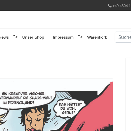
+49 4804 1
Suchen
">
">
News
Unser Shop
Impressum
Warenkorb