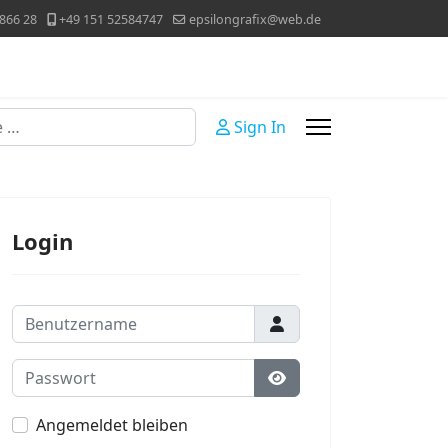
866 28
+49 151 52584747
epsilongrafix@web.de
Sign In
Login
Benutzername
Passwort
Passwort anzeigen
Angemeldet bleiben