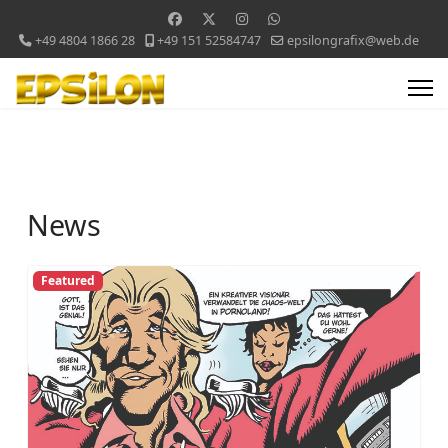
+49 4804 1866 28
+49 151 52584747
epsilongrafix@web.de
News
Featured