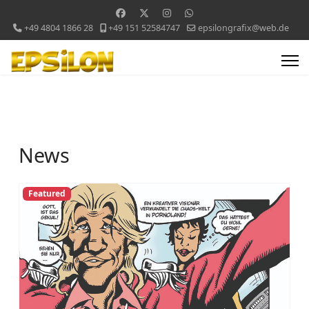
+49 4804 1866 28
+49 151 52584747
epsilongrafix@web.de
News
Featured