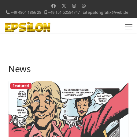
+49 4804 1866 28
+49 151 52584747
epsilongrafix@web.de
News
Featured