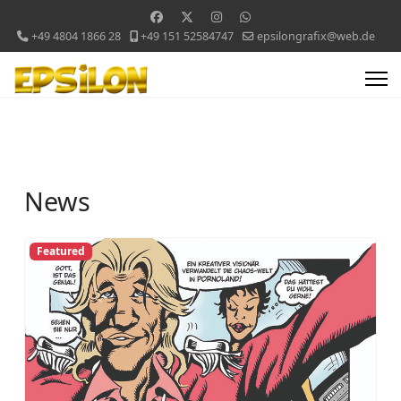
+49 4804 1866 28
+49 151 52584747
epsilongrafix@web.de
News
Featured