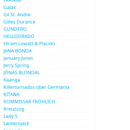
Galax
Gil St. Andre
Gilles Durance
GUNDERO
HELLDORADO
Hiram Lowatt & Placido
JANA BONDA
January Jones
Jerry Spring
JÓNAS BLONDAL
Kaänga
Killertornados über Germania
KITANA
KOMMISSAR FRÖHLICH
Kreuzzug
Lady S
Lanternjack