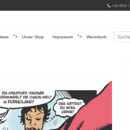
+49 4804 1
Suchen
">
">
News
Unser Shop
Impressum
Warenkorb