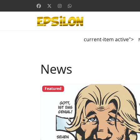
current-item active">
News
Featured