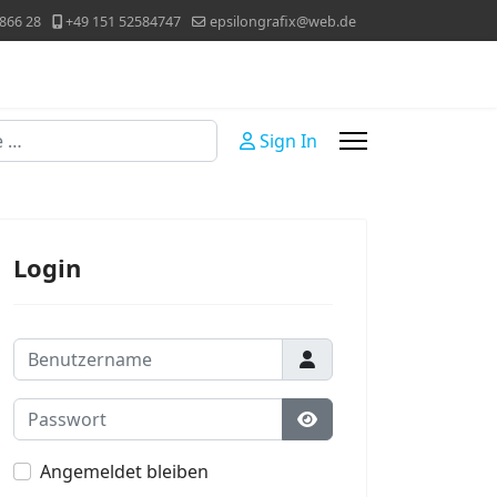
866 28
+49 151 52584747
epsilongrafix@web.de
Sign In
Login
Benutzername
Passwort
Passwort anzeigen
Angemeldet bleiben