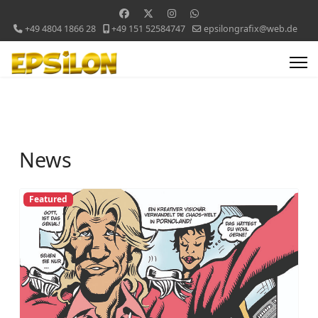
+49 4804 1866 28
+49 151 52584747
epsilongrafix@web.de
News
Featured