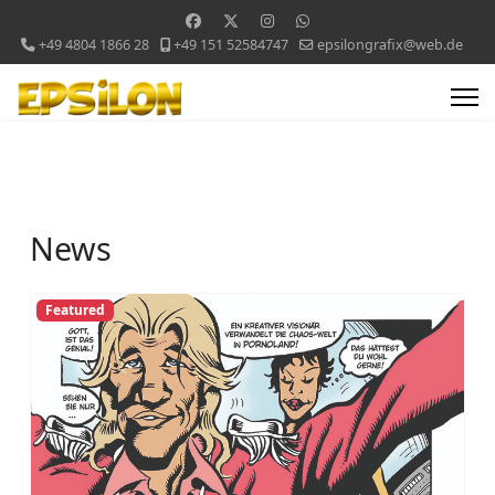
+49 4804 1866 28
+49 151 52584747
epsilongrafix@web.de
News
Featured