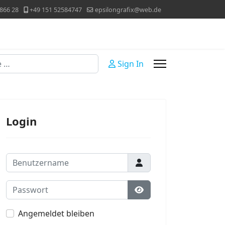
866 28
+49 151 52584747
epsilongrafix@web.de
Sign In
Login
Benutzername
Passwort
Passwort anzeigen
Angemeldet bleiben