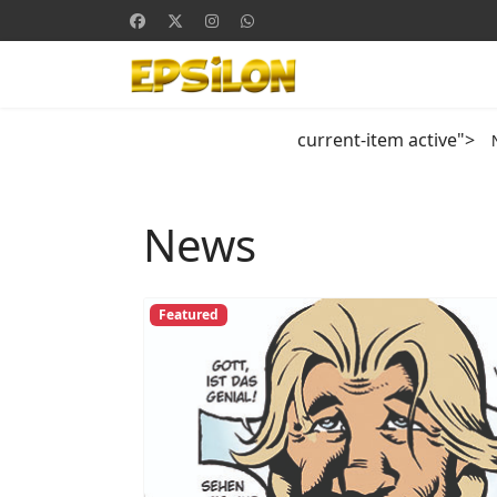
current-item active">
News
Featured