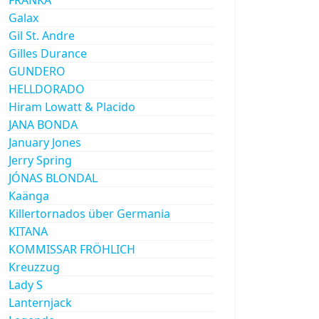
Galax
Gil St. Andre
Gilles Durance
GUNDERO
HELLDORADO
Hiram Lowatt & Placido
JANA BONDA
January Jones
Jerry Spring
JÓNAS BLONDAL
Kaänga
Killertornados über Germania
KITANA
KOMMISSAR FRÖHLICH
Kreuzzug
Lady S
Lanternjack