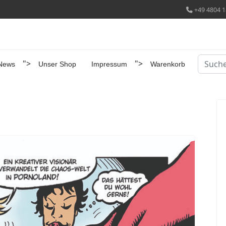
+49 4804 1
Suchen
">
">
News
Unser Shop
Impressum
Warenkorb