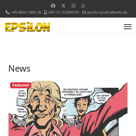
+49 4804 1866 28
+49 151 52584747
epsilongrafix@web.de
News
Featured