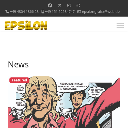
+49 4804 1866 28
+49 151 52584747
epsilongrafix@web.de
News
Featured