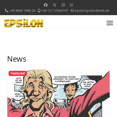
+49 4804 1866 28
+49 151 52584747
epsilongrafix@web.de
News
Featured