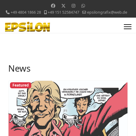
+49 4804 1866 28
+49 151 52584747
epsilongrafix@web.de
News
Featured