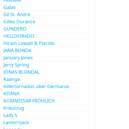
Galax
Gil St. Andre
Gilles Durance
GUNDERO
HELLDORADO
Hiram Lowatt & Placido
JANA BONDA
January Jones
Jerry Spring
JÓNAS BLONDAL
Kaänga
Killertornados über Germania
KITANA
KOMMISSAR FRÖHLICH
Kreuzzug
Lady S
Lanternjack