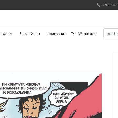
+49 4804 1
Suchen
">
News
Unser Shop
Impressum
Warenkorb