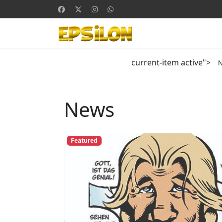
current-item active">
News
Featured