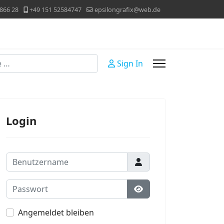
866 28
+49 151 52584747
epsilongrafix@web.de
Sign In
Login
Benutzername
Passwort
Passwort anzeigen
Angemeldet bleiben