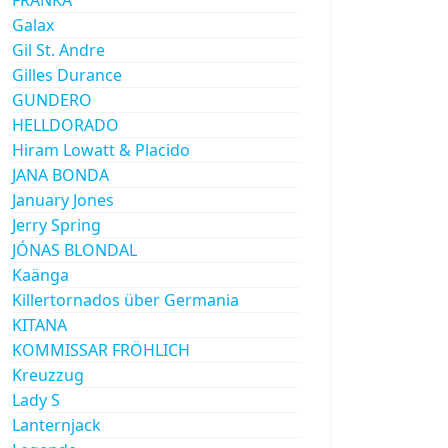
Galax
Gil St. Andre
Gilles Durance
GUNDERO
HELLDORADO
Hiram Lowatt & Placido
JANA BONDA
January Jones
Jerry Spring
JÓNAS BLONDAL
Kaänga
Killertornados über Germania
KITANA
KOMMISSAR FRÖHLICH
Kreuzzug
Lady S
Lanternjack