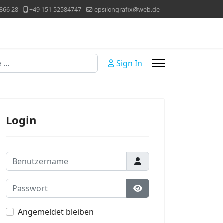
866 28
+49 151 52584747
epsilongrafix@web.de
Sign In
Login
Benutzername
Passwort
Passwort anzeigen
Angemeldet bleiben