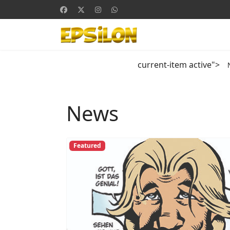
current-item active">
News
Featured